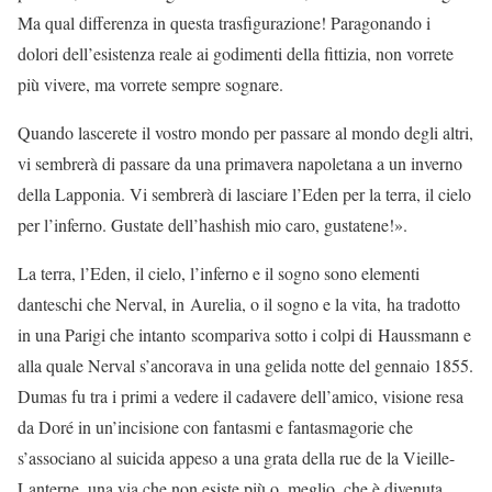
Ma qual differenza in questa trasfigurazione! Paragonando i
dolori dell’esistenza reale ai godimenti della fittizia, non vorrete
più vivere, ma vorrete sempre sognare.
Quando lascerete il vostro mondo per passare al mondo degli altri,
vi sembrerà di passare da una primavera napoletana a un inverno
della Lapponia. Vi sembrerà di lasciare l’Eden per la terra, il cielo
per l’inferno. Gustate dell’hashish mio caro, gustatene!».
La terra, l’Eden, il cielo, l’inferno e il sogno sono elementi
danteschi che Nerval, in Aurelia, o il sogno e la vita, ha tradotto
in una Parigi che intanto scompariva sotto i colpi di Haussmann e
alla quale Nerval s’ancorava in una gelida notte del gennaio 1855.
Dumas fu tra i primi a vedere il cadavere dell’amico, visione resa
da Doré in un’incisione con fantasmi e fantasmagorie che
s’associano al suicida appeso a una grata della rue de la Vieille-
Lanterne, una via che non esiste più o, meglio, che è divenuta