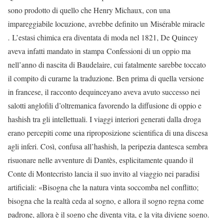
sono prodotto di quello che Henry Michaux, con una
impareggiabile locuzione, avrebbe definito un Misérable miracle
. L’estasi chimica era diventata di moda nel 1821, De Quincey
aveva infatti mandato in stampa Confessioni di un oppio ma
nell’anno di nascita di Baudelaire, cui fatalmente sarebbe toccato
il compito di curarne la traduzione. Ben prima di quella versione
in francese, il racconto dequinceyano aveva avuto successo nei
salotti anglofili d’oltremanica favorendo la diffusione di oppio e
hashish tra gli intellettuali. I viaggi interiori generati dalla droga
erano percepiti come una riproposizione scientifica di una discesa
agli inferi. Così, confusa all’hashish, la peripezia dantesca sembra
risuonare nelle avventure di Dantès, esplicitamente quando il
Conte di Montecristo lancia il suo invito al viaggio nei paradisi
artificiali: «Bisogna che la natura vinta soccomba nel conflitto;
bisogna che la realtà ceda al sogno, e allora il sogno regna come
padrone, allora è il sogno che diventa vita, e la vita diviene sogno.