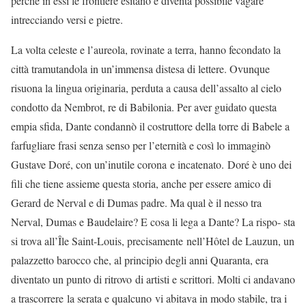
perché in essi le frontiere esitano e diventa possibile vagare
intrecciando versi e pietre.
La volta celeste e l’aureola, rovinate a terra, hanno fecondato la
città tramutandola in un’immensa distesa di lettere. Ovunque
risuona la lingua originaria, perduta a causa dell’assalto al cielo
condotto da Nembrot, re di Babilonia. Per aver guidato questa
empia sfida, Dante condannò il costruttore della torre di Babele a
farfugliare frasi senza senso per l’eternità e così lo immaginò
Gustave Doré, con un’inutile corona e incatenato. Doré è uno dei
fili che tiene assieme questa storia, anche per essere amico di
Gerard de Nerval e di Dumas padre. Ma qual è il nesso tra
Nerval, Dumas e Baudelaire? E cosa li lega a Dante? La rispo- sta
si trova all’Île Saint-Louis, precisamente nell’Hôtel de Lauzun, un
palazzetto barocco che, al principio degli anni Quaranta, era
diventato un punto di ritrovo di artisti e scrittori. Molti ci andavano
a trascorrere la serata e qualcuno vi abitava in modo stabile, tra i