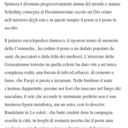
Spinoza è diventata progressivamente anima del mondo e natura.
Schelling consegna al Diciannovesimo secolo un Dio celato
nell’universo degli enti e in questo tempio il poeta si è posto in
ascolto.
Il palazzo enciclopedico dantesco, il rigoroso teatro di memoria
della Commedia , ha ceduto il posto a un dedalo popolato da
santi, da peccatori e dalla folla dei mediocri. L’irruzione della
Gerusalemme terrestre in quella celeste ha dato vita a un’unica
complessa realtà, una foresta di tubi ed erbacce, di cemento e
fumo, che Parigi si presta a incarnare. Nelle banlieue il male
s’insinua dappertutto, persino nei fiori che nascono nel fango del
macadam, il sole che accende le sterminate periferie non è una
luminosa figura metafisica, ma un astro, così lo descrive
Baudelaire in Le soleil , che batte crudele dove la campagna
assedia la città, in luoghi di sostanza incerta che il poeta ama