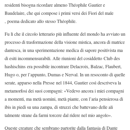
residenti bisogna ricordare almeno Théophile Gautier e
Baudelaire, che qui compose i primi versi dei Fiori del male
, poema dedicato allo stesso Théophile.
Fu lì che il circolo letterario più influente del mondo ha avviato un
processo di trasformazione della visione mistica, ancora di matrice
dantesca, in una sperimentazione medica di sapore positivista ma
di esiti incommensurabili. Alle riunioni del cosiddetto Club des
hashischins era possibile incontrare Delacroix, Balzac, Flaubert,
Hugo o, per l’appunto, Dumas e Nerval. In un resoconto di quelle
serate, apparso nella Presse nel 1844, Gautier così descriveva la
metamorfosi dei suoi compagni: «Vedevo ancora i miei compagni
a momenti, ma metà uomini, metà piante, con l’aria pensierosa di
ibis in piedi su una zampa, di struzzi che battevano delle ali
talmente strane da farmi torcere dal ridere nel mio angolo».
Queste creature che sembrano partorite dalla fantasia di Dante