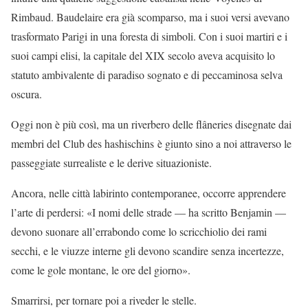
Rimbaud. Baudelaire era già scomparso, ma i suoi versi avevano
trasformato Parigi in una foresta di simboli. Con i suoi martiri e i
suoi campi elisi, la capitale del XIX secolo aveva acquisito lo
statuto ambivalente di paradiso sognato e di peccaminosa selva
oscura.
Oggi non è più così, ma un riverbero delle flâneries disegnate dai
membri del Club des hashischins è giunto sino a noi attraverso le
passeggiate surrealiste e le derive situazioniste.
Ancora, nelle città labirinto contemporanee, occorre apprendere
l’arte di perdersi: «I nomi delle strade — ha scritto Benjamin —
devono suonare all’errabondo come lo scricchiolio dei rami
secchi, e le viuzze interne gli devono scandire senza incertezze,
come le gole montane, le ore del giorno».
Smarrirsi, per tornare poi a riveder le stelle.