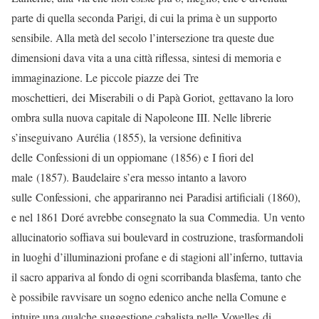
parte di quella seconda Parigi, di cui la prima è un supporto
sensibile. Alla metà del secolo l’intersezione tra queste due
dimensioni dava vita a una città riflessa, sintesi di memoria e
immaginazione. Le piccole piazze dei Tre
moschettieri, dei Miserabili o di Papà Goriot, gettavano la loro
ombra sulla nuova capitale di Napoleone III. Nelle librerie
s’inseguivano Aurélia (1855), la versione definitiva
delle Confessioni di un oppiomane (1856) e I fiori del
male (1857). Baudelaire s’era messo intanto a lavoro
sulle Confessioni, che appariranno nei Paradisi artificiali (1860),
e nel 1861 Doré avrebbe consegnato la sua Commedia. Un vento
allucinatorio soffiava sui boulevard in costruzione, trasformandoli
in luoghi d’illuminazioni profane e di stagioni all’inferno, tuttavia
il sacro appariva al fondo di ogni scorribanda blasfema, tanto che
è possibile ravvisare un sogno edenico anche nella Comune e
intuire una qualche suggestione cabalista nelle Voyelles di