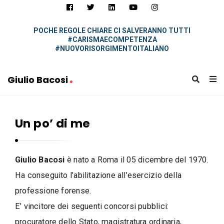
i
u
l
POCHE REGOLE CHIARE CI SALVERANNO TUTTI
#CARISMAECOMPETENZA
i
#NUOVORISORGIMENTOITALIANO
o
B
Giulio Bacosi
a
G
c
i
o
Un po’ di me
u
s
l
i
i
Giulio Bacosi
è nato a Roma il 05 dicembre del 1970.
o
Ha conseguito l’abilitazione all’esercizio della
B
professione forense.
a
c
E’ vincitore dei seguenti concorsi pubblici:
o
procuratore dello Stato, magistratura ordinaria,