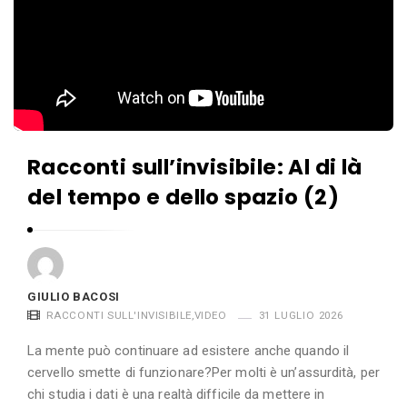
l
s
i
i
o
B
a
c
o
Racconti sull’invisibile: Al di là
s
del tempo e dello spazio (2)
i
A
r
t
GIULIO BACOSI
i
RACCONTI SULL'INVISIBILE
,
VIDEO
31 LUGLIO 2026
c
La mente può continuare ad esistere anche quando il
o
cervello smette di funzionare?Per molti è un’assurdità, per
l
chi studia i dati è una realtà difficile da mettere in