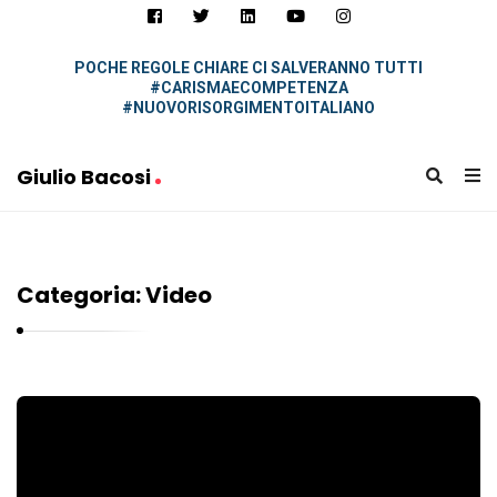
i
u
l
POCHE REGOLE CHIARE CI SALVERANNO TUTTI
#CARISMAECOMPETENZA
i
#NUOVORISORGIMENTOITALIANO
o
B
Giulio Bacosi
a
G
c
i
o
u
s
Categoria:
Video
l
i
i
o
B
G
a
i
c
u
o