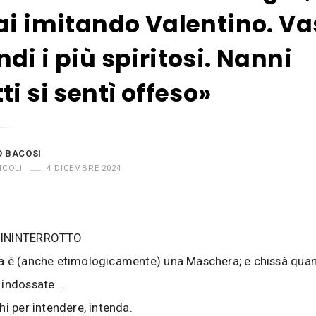
ai imitando Valentino. Va
di i più spiritosi. Nanni
ti si sentì offeso»
O BACOSI
ICOLI
4 DICEMBRE 2024
 ININTERROTTO
a è (anche etimologicamente) una Maschera; e chissà quan
 indossate …
hi per intendere, intenda.