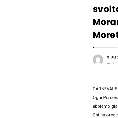
i
s
svolt
o
i
B
Moran
a
c
Moret
o
s
i
GIULI
ART
CARNEVALE
Ogni Person
abbiamo già
Chi ha orecc