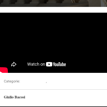
Categorie:
Tutorial Giuridici
,
Video
Giulio Bacosi
Torna in alto