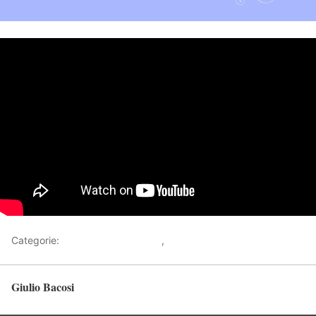
Categorie:
Racconti sull'Invisibile
,
Video
Giulio Bacosi
Torna in alto