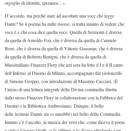
orgoglio di identità, speranza…».
D’accordo, ma perché stare ad ascoltare una voce che legge
Dante? Se il poema ha mille risorse, si tratta intanto di vedere che
voce è e che cosa dice quella voce. Quella di Sermonti è diversa
da quella di Arnoldo Foà, che è diversa da quella di Carmelo
Bene, che è diversa da quella di Vittorio Gassman, che è diversa
da quella di Roberto Benigni, che è diversa da quella di
Massimiliano Finazzer Flory che ieri sera ha letto il I e il II canto
dell’Inferno al Duomo di Milano, accompagnato dal violoncello
di Simone Groppo, con introduzione di Massimo Cacciari. (È
l’inizio di una lettura integrale della Divina commedia diretta
dallo stesso Finazzer Flory in collaborazione con la Fabbrica del
Duomo e la Biblioteca Ambrosiana). Dunque, il bello
delle lecturae Dantis sta (o starebbe) nel bello della Commedia.
Intanto c’è l’ascolto, la musica dei versi che, come diceva il poeta
e critico Giorgio Orelli, ci fa allibire: e lo diceva alludendo a un