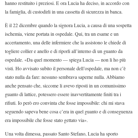
hanno restituito i preziosi. E ora Lucia ha deciso, in accordo con
la famiglia, di custodirli in una cassetta di sicurezza in banca.
È il 22 dicembre quando la signora Lucia, a causa di una sospetta
ischemia, viene portata in ospedale. Qui, tra un esame e un
accertamento, una delle infermiere che la assistono le chiede di
togliere collier e anello e di riporli all’interno di un guanto da
ospedale. «Da quel momento — spiega Lucia — non li ho più
visti. Ho avvisato subito il personale dell’ospedale, ma non c’è
stato nulla da fare: nessuno sembrava saperne nulla. Abbiamo
anche pensato che, siccome li avevo riposti in un comunissimo
guanto di lattice, potessero essere inavvertitamente finiti tra i
rifiuti. Io però ero convinta che fosse impossibile: chi mi stava
seguendo sapeva bene cosa c’era in quel guanto e di conseguenza
era impossibile che fosse stato gettato via».
Una volta dimessa, passato Santo Stefano, Lucia ha sporto