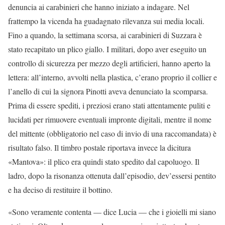
denuncia ai carabinieri che hanno iniziato a indagare. Nel
frattempo la vicenda ha guadagnato rilevanza sui media locali.
Fino a quando, la settimana scorsa, ai carabinieri di Suzzara è
stato recapitato un plico giallo. I militari, dopo aver eseguito un
controllo di sicurezza per mezzo degli artificieri, hanno aperto la
lettera: all’interno, avvolti nella plastica, c’erano proprio il collier e
l’anello di cui la signora Pinotti aveva denunciato la scomparsa.
Prima di essere spediti, i preziosi erano stati attentamente puliti e
lucidati per rimuovere eventuali impronte digitali, mentre il nome
del mittente (obbligatorio nel caso di invio di una raccomandata) è
risultato falso. Il timbro postale riportava invece la dicitura
«Mantova»: il plico era quindi stato spedito dal capoluogo. Il
ladro, dopo la risonanza ottenuta dall’episodio, dev’essersi pentito
e ha deciso di restituire il bottino.
«Sono veramente contenta — dice Lucia — che i gioielli mi siano