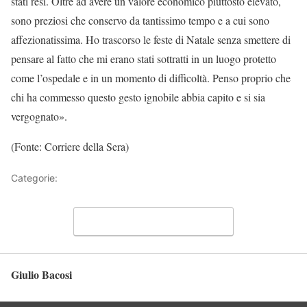
stati resi. Oltre ad avere un valore economico piuttosto elevato,
sono preziosi che conservo da tantissimo tempo e a cui sono
affezionatissima. Ho trascorso le feste di Natale senza smettere di
pensare al fatto che mi erano stati sottratti in un luogo protetto
come l’ospedale e in un momento di difficoltà. Penso proprio che
chi ha commesso questo gesto ignobile abbia capito e si sia
vergognato».
(Fonte: Corriere della Sera)
Categorie:
Articoli
Lascia un commento
Giulio Bacosi
Torna in alto