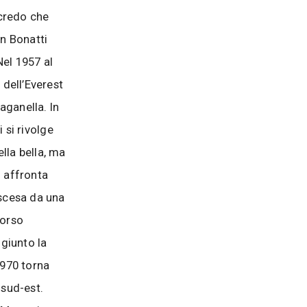
 credo che
on Bonatti
Nel 1957 al
 dell’Everest
Paganella. In
i si rivolge
lla bella, ma
o affronta
iscesa da una
corso
giunto la
1970 torna
sud-est.