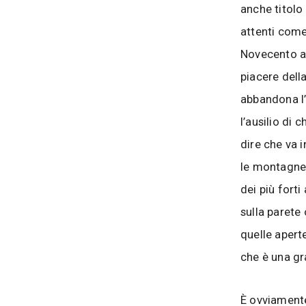
anche titolo 
attenti come 
Novecento ap
piacere dell
abbandona l’
l’ausilio di
dire che va 
le montagne 
dei più forti
sulla parete
quelle apert
che è una gr
È ovviamente 