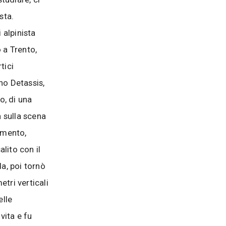
sta.
 alpinista
 a Trento,
tici
no Detassis,
o, di una
a sulla scena
amento,
alito con il
da, poi tornò
tri verticali
elle
vita e fu