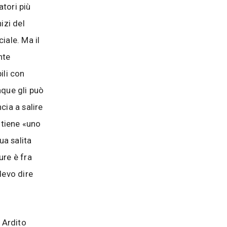
atori più
izi del
iale. Ma il
nte
ili con
nque gli può
cia a salire
itiene «uno
ua salita
ure è fra
devo dire
a Ardito