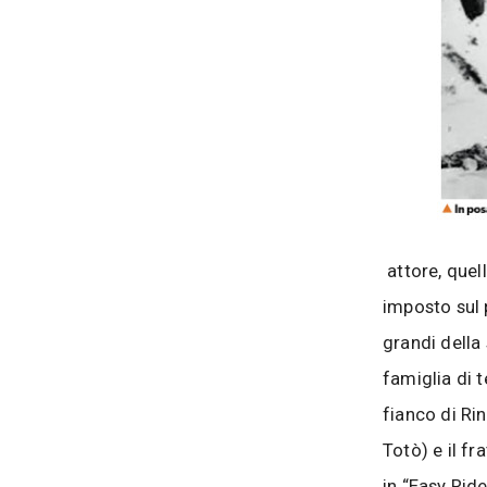
attore, quell
imposto sul 
grandi della 
famiglia di t
fianco di Ri
Totò) e il f
in “Easy Rid