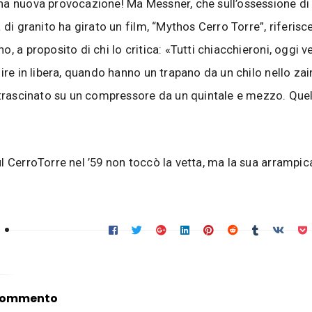
a nuova provocazione! Ma Messner, che sull’ossessione di 
 di granito ha girato un film, “Mythos Cerro Torre”, riferisce
o, a proposito di chi lo critica: «Tutti chiacchieroni, oggi 
lire in libera, quando hanno un trapano da un chilo nello z
 trascinato su un compressore da un quintale e mezzo. Quel
l CerroTorre nel ’59 non toccò la vetta, ma la sua arrampic
 commento