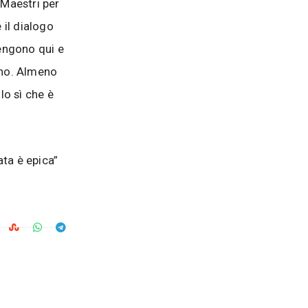
Maestri per
 il dialogo
vengono qui e
aino. Almeno
lo sì che è
ata è epica”