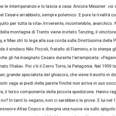
e le intemperanze e lo lascia a casa. Ancora Messner: «io
quel Cesare arrabbiato, sempre polemico. E pure la rivalità c
uito per tutta la vita».Irriverente, incontenibile, anarchico. 
della montagna di Trento viene invitato Tenzing, il vincitore
y, e Mae stri lo lega alla sua corda sulla Direttissima della 
nde il sindaco Nilo Piccoli, fratello di Flaminio, e lo sherpa gl
o che gli ha insegnato Cesare durante l’arrampicata: «Pagane
nato l’Italia». Poi c’è il Cerro Torre, la Patagonia. Nel 1959 l
er, grande specialista del ghiaccio, che viene travolto in d
stri vaga ai piedi della parete finché non arriva in suo soc
a, il terzo componente della piccola spedizione. Hanno rag
no? In tanti lo negano, non ci sarebbero le prove. E lui nel 
essore Atlas Copco e disegna una nuova via sullo spigolo 