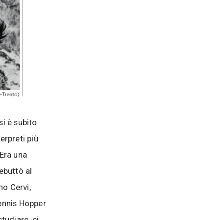
si è subito
erpreti più
 Era una
debuttò al
no Cervi,
Dennis Hopper
tudiare, ci