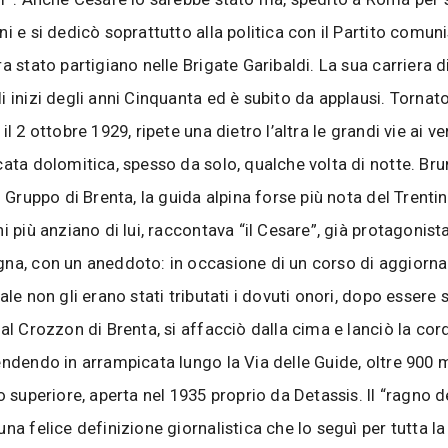
i e si dedicò soprattutto alla politica con il Partito comuni
a stato partigiano nelle Brigate Garibaldi. La sua carriera di
i inizi degli anni Cinquanta ed è subito da applausi. Tornato
il 2 ottobre 1929, ripete una dietro l’altra le grandi vie ai ver
cata dolomitica, spesso da solo, qualche volta di notte. Bru
l Gruppo di Brenta, la guida alpina forse più nota del Trentin
i più anziano di lui, raccontava “il Cesare”, già protagonist
na, con un aneddoto: in occasione di un corso di aggiorn
ale non gli erano stati tributati i dovuti onori, dopo essere s
al Crozzon di Brenta, si affacciò dalla cima e lanciò la cor
endendo in arrampicata lungo la Via delle Guide, oltre 900 me
o superiore, aperta nel 1935 proprio da Detassis. Il “ragno d
na felice definizione giornalistica che lo seguì per tutta la 