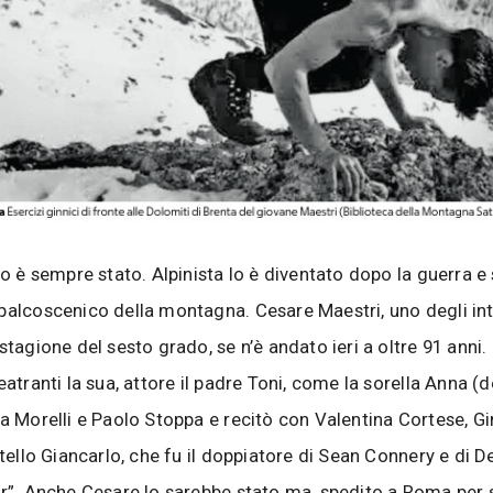
o è sempre stato. Alpinista lo è diventato dopo la guerra e 
palcoscenico della montagna. Cesare Maestri, uno degli int
stagione del sesto grado, se n’è andato ieri a oltre 91 anni.
eatranti la sua, attore il padre Toni, come la sorella Anna (
na Morelli e Paolo Stoppa e recitò con Valentina Cortese, Gi
ratello Giancarlo, che fu il doppiatore di Sean Connery e di 
er”. Anche Cesare lo sarebbe stato ma, spedito a Roma per s