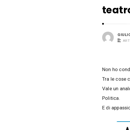
i
s
teatr
o
i
B
a
c
GIULI
o
ART
s
i
Non ho condi
Tra le cose 
Vale un anal
Politica.
E di appassi