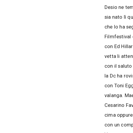
Desio ne tem
sia nato lì 
che lo ha seg
Filmfestival 
con Ed Hillar
vetta li atte
con il salut
la Dc ha rovi
con Toni Egg
valanga. Mae
Cesarino Fav
cima oppure 
con un compr