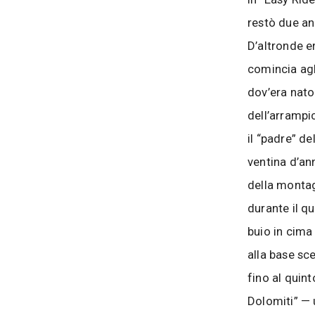
restò due ann
D’altronde er
comincia agl
dov’era nato 
dell’arrampi
il “padre” de
ventina d’ann
della montag
durante il qu
buio in cima 
alla base sc
fino al quint
Dolomiti” — u