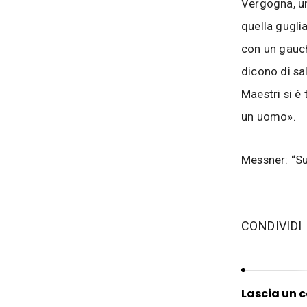
Vergogna, un
quella guglia
con un gauch
dicono di sa
Maestri si è
un uomo».
Messner: “Su
‫CONDIVIDI
Lascia un