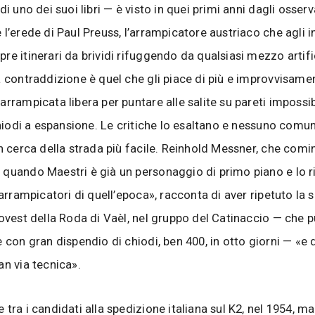
di uno dei suoi libri — è visto in quei primi anni dagli osserv
l’erede di Paul Preuss, l’arrampicatore austriaco che agli in
re itinerari da brividi rifuggendo da qualsiasi mezzo artific
a contraddizione è quel che gli piace di più e improvvisame
arrampicata libera per puntare alle salite su pareti impossib
 chiodi a espansione. Le critiche lo esaltano e nessuno comu
in cerca della strada più facile. Reinhold Messner, che comin
quando Maestri è già un personaggio di primo piano e lo r
 arrampicatori di quell’epoca», racconta di aver ripetuto la s
 ovest della Roda di Vaèl, nel gruppo del Catinaccio — che p
e con gran dispendio di chiodi, ben 400, in otto giorni — «e 
an via tecnica».
tra i candidati alla spedizione italiana sul K2, nel 1954, m