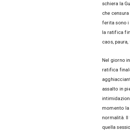
schiera la G
che censura 
ferita sono i
la ratifica f
caos, paura,
Nel giorno in
ratifica fina
agghiacciante
assalto in p
intimidazioni
momento la 
normalità. I
quella sessi