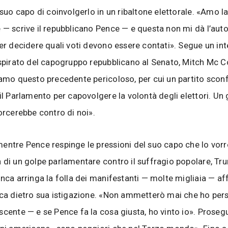
 suo capo di coinvolgerlo in un ribaltone elettorale. «Amo l
 — scrive il repubblicano Pence — e questa non mi dà l’auto
per decidere quali voti devono essere contati». Segue un in
ispirato del capogruppo repubblicano al Senato, Mitch Mc C
iamo questo precedente pericoloso, per cui un partito sconfi
 il Parlamento per capovolgere la volontà degli elettori. Un
torcerebbe contro di noi».
entre Pence respinge le pressioni del suo capo che lo vor
 di un golpe parlamentare contro il suffragio popolare, Tr
anca arringa la folla dei manifestanti — molte migliaia — aff
ica dietro sua istigazione. «Non ammetterò mai che ho pers
scente — e se Pence fa la cosa giusta, ho vinto io». Prose