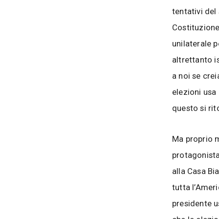
tentativi del
Costituzione
unilaterale 
altrettanto 
a noi se cre
elezioni usa
questo si ri
Ma proprio m
protagonista
alla Casa Bi
tutta l’Amer
presidente u