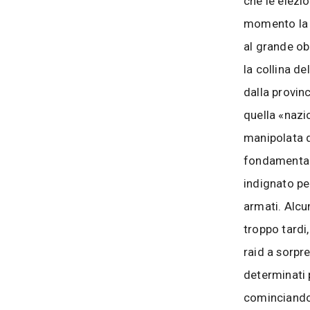
che le elezi
momento la f
al grande ob
la collina d
dalla provin
quella «nazi
manipolata d
fondamental
indignato per
armati. Alcu
troppo tardi
raid a sorpre
determinati 
cominciando 