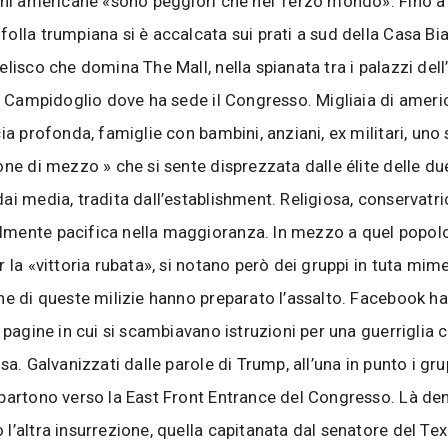
oni americane «sono peggiori che nel Terzo mondo». Fino a
olla trumpiana si è accalcata sui prati a sud della Casa Bi
elisco che domina The Mall, nella spianata tra i palazzi dell
el Campidoglio dove ha sede il Congresso. Migliaia di ameri
cia profonda, famiglie con bambini, anziani, ex militari, uno
one di mezzo » che si sente disprezzata dalle élite delle du
ai media, tradita dall’establishment. Religiosa, conservatr
mente pacifica nella maggioranza. In mezzo a quel popol
 la «vittoria rubata», si notano però dei gruppi in tuta mime
ne di queste milizie hanno preparato l’assalto. Facebook ha
, pagine in cui si scambiavano istruzioni per una guerriglia 
sa. Galvanizzati dalle parole di Trump, all’una in punto i gru
partono verso la East Front Entrance del Congresso. Là den
l’altra insurrezione, quella capitanata dal senatore del Te