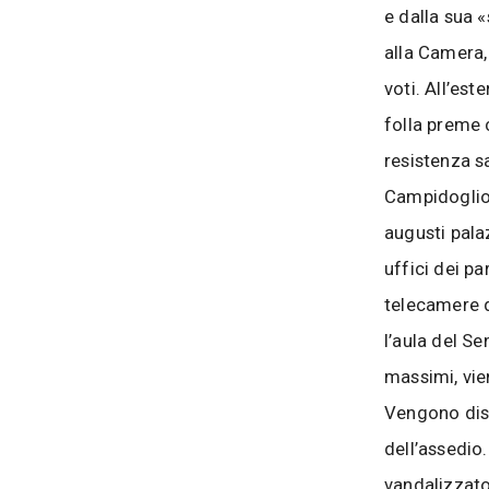
e dalla sua 
alla Camera, 
voti. All’est
folla preme c
resistenza sa
Campidoglio 
augusti pala
uffici dei p
telecamere d
l’aula del Se
massimi, vie
Vengono dist
dell’assedio
vandalizzato