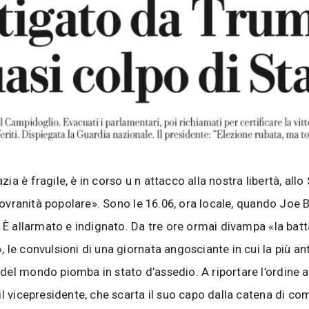
a è fragile, è in corso u n attacco alla nostra libertà, allo 
a sovranità popolare». Sono le 16.06, ora locale, quando Joe 
. È allarmato e indignato. Da tre ore ormai divampa «la batt
 le convulsioni di una giornata angosciante in cui la più an
el mondo piomba in stato d’assedio. A riportare l’ordine al
il vicepresidente, che scarta il suo capo dalla catena di c