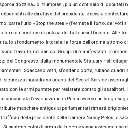
«sporca dozzina» di trumpiani, più un centinaio di deputati 
obbedienti alle direttive del presidente, decisi a contestare
erno, parte l’urlo «Stop the steal» (fermate il furto, dei voti s
ontro un cordone di polizia del tutto insufficiente. Alle tre
lta, lo sfondamento è totale, le forze dell’ordine attorno al
sono travolte, nel panico. Gruppi di manifestanti irrompon
zzi del Congresso, dalla monumentale Statuary Hall dilagan
arlamentari. Spaccano vetri, sfondano porte, rubano quadri e
i sicurezza inquadrano agenti del Secret Service asserragl
nato con le armi puntate per resistere contro gli assalitori. I
ne annunciata l’evacuazione di Pence «verso un luogo segre
ribuite maschere antigas ai parlamentari rimasti prigionier
. L’ufficio della presidente della Camera Nancy Pelosi è sa
. Si sentono colpi di arma da fuoco e viene evacuata una d