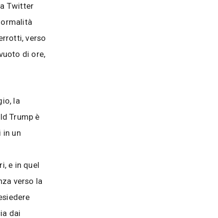
sa Twitter
normalità
errotti, verso
vuoto di ore,
io, la
nald Trump è
 in un
i, e in quel
za verso la
resiedere
ia dai