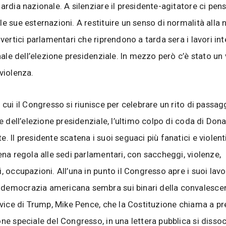
uardia nazionale. A silenziare il presidente-agitatore ci pen
le sue esternazioni. A restituire un senso di normalità alla 
 vertici parlamentari che riprendono a tarda sera i lavori int
inale dell’elezione presidenziale. In mezzo però c’è stato un 
 violenza.
 cui il Congresso si riunisce per celebrare un rito di passagg
le dell’elezione presidenziale, l’ultimo colpo di coda di Do
. Il presidente scatena i suoi seguaci più fanatici e violenti
iena regola alle sedi parlamentari, con saccheggi, violenze,
, occupazioni. All’una in punto il Congresso apre i suoi lavor
democrazia americana sembra sui binari della convalescen
l vice di Trump, Mike Pence, che la Costituzione chiama a p
one speciale del Congresso, in una lettera pubblica si dissoc