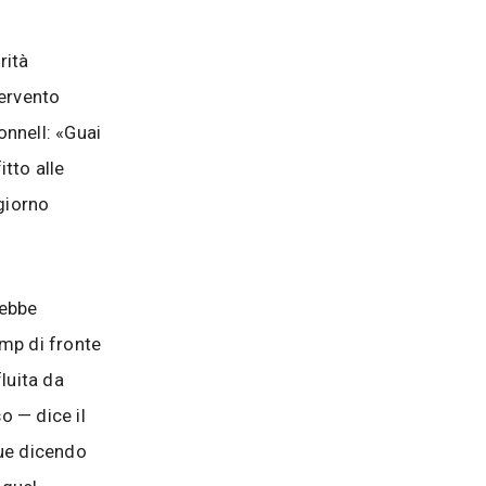
a
rità
tervento
onnell: «Guai
tto alle
 giorno
rebbe
ump di fronte
luita da
o — dice il
gue dicendo