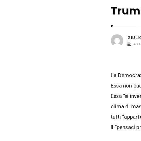
i
s
Trump
o
i
B
a
c
GIULI
o
ART
s
i
La Democrazi
Essa non può
Essa “si inve
clima di mas
tutti “appar
Il “pensaci p