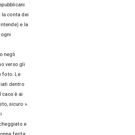
repubblicani
 la conta dei
’intende) e la
 ogni
o negli
o verso gli
 foto. Le
iati dentro
l caos è ai
to, sicuro ».
i
ccheggiato e
onna ferita: