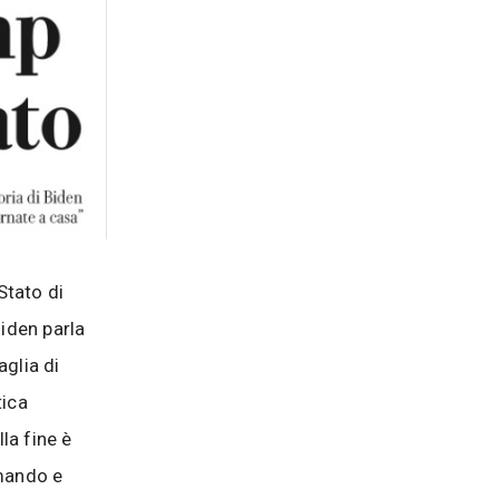
Stato di
Biden parla
aglia di
tica
la fine è
omando e