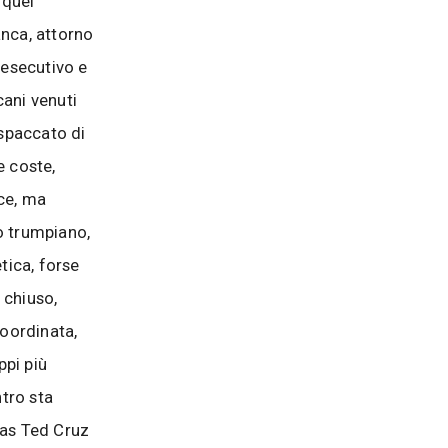
 quel
anca, attorno
’esecutivo e
cani venuti
 spaccato di
e coste,
ice, ma
o trumpiano,
tica, forse
 chiuso,
coordinata,
ppi più
tro sta
xas Ted Cruz