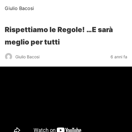
Giulio Bacosi
Rispettiamo le Regole! …E sarà
meglio per tutti
Giulio Bacosi
6 anni fa