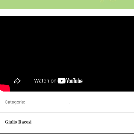
Categorie:
Racconti sull'Invisibile
,
Video
Giulio Bacosi
Torna in alto