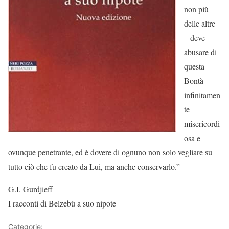
non più
delle altre
– deve
abusare di
questa
Bontà
infinitamen
te
misericordi
osa e
ovunque penetrante, ed è dovere di ognuno non solo vegliare su
tutto ciò che fu creato da Lui, ma anche conservarlo.”
G.I. Gurdjieff
I racconti di Belzebù a suo nipote
Categorie:
Bacosando