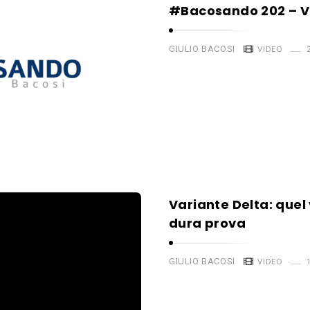
#Bacosando 202 – 
GIULIO BACOSI
VIDEO
Variante Delta: quel 
dura prova
GIULIO BACOSI
VIDEO