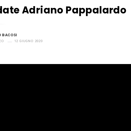
date Adriano Pappalardo
O BACOSI
EO
12 GIUGNO 2020