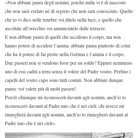
«Non abbiate paura degli uomini, poiché nulla vi è di nascosto
che non sarà svelato né di segreto che non sarà conosciuto. Quello
che io vi dico nelle tenebre voi ditelo nella luce, e quello che
ascoltate all’orecchio voi annunciatelo dalle terrazze.
E non abbiate paura di quelli che uccidono il corpo, ma non
hanno potere di uccidere l’anima; abbiate paura piuttosto di colui
che ha il potere di far perire nella Geènna e l’anima e il corpo.
Due passeri non si vendono forse per un soldo? Eppure nemmeno
uno di essi cadrà a terra senza il volere del Padre vostro. Perfino i
capelli del vostro capo sono tutti contati. Non abbiate dunque
paura: voi valete più di molti passeri!
Perciò chiunque mi riconoscerà davanti agli uomini, anch’io lo
riconoscerò davanti al Padre mio che è nei cieli; chi invece mi
rinnegherà davanti agli uomini, anch’io lo rinnegherò davanti al
Padre mio che è nei cieli».