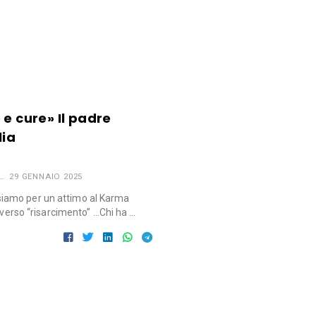
 e cure» Il padre
lia
29 GENNAIO 2025
iamo per un attimo al Karma
diverso “risarcimento” …Chi ha …