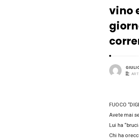
i
s
vino 
o
i
B
giorn
a
c
corr
o
s
i
GIULI
ART
FUOCO “DIG
Avete mai se
Lui ha “bruci
Chi ha orecc