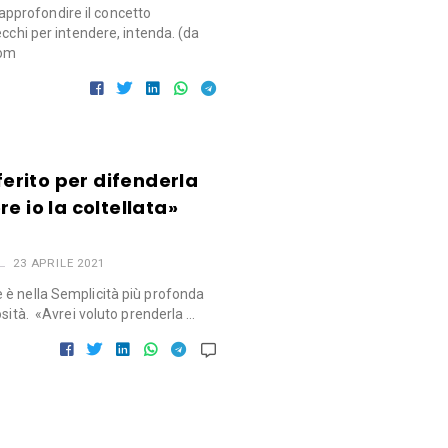
profondire il concetto
ecchi per intendere, intenda. (da
com
 ferito per difenderla
e io la coltellata»
23 APRILE 2021
 è nella Semplicità più profonda
osità. «Avrei voluto prenderla …