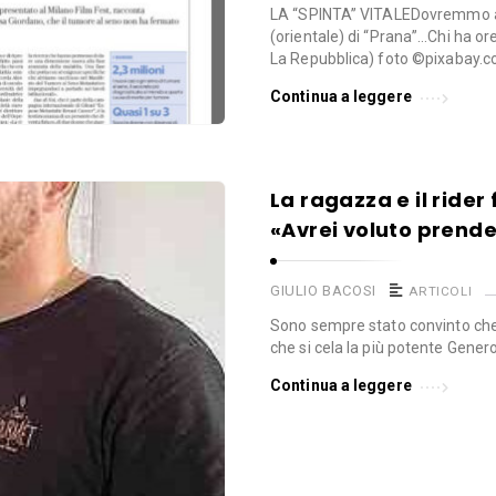
LA “SPINTA” VITALEDovremmo ap
(orientale) di “Prana”…Chi ha or
La Repubblica) foto ©pixabay.
Continua a leggere
La ragazza e il rider
«Avrei voluto prender
GIULIO BACOSI
ARTICOLI
Sono sempre stato convinto che
che si cela la più potente Gener
Continua a leggere