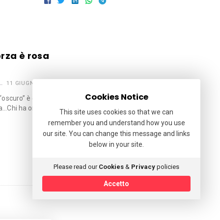
orza è rosa
11 GIUGNO 2024
Cookies Notice
“oscuro” è quello migliore.Del
a…Chi ha orecchi per intendere, …
This site uses cookies so that we can
remember you and understand how you use
our site. You can change this message and links
below in your site.
Please read our
Cookies
&
Privacy
policies
Accetto