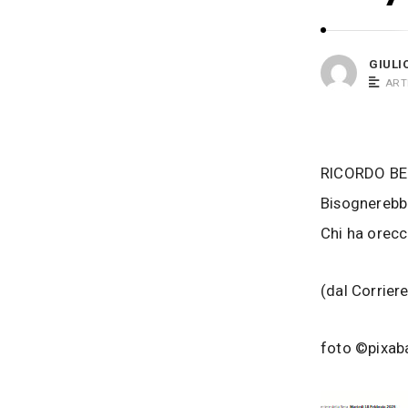
i
s
o
i
B
GIULI
a
ART
c
o
s
RICORDO BE
i
Bisognerebbe
Chi ha orecc
(dal Corriere
foto ©pixab