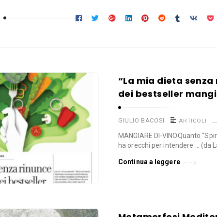
“La mia dieta senza 
dei bestseller mang
GIULIO BACOSI
ARTICOLI
MANGIARE DI-VINOQuanto “Spirito
ha orecchi per intendere … (da
Continua a leggere
Metamorfosi Medite