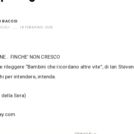
O BACOSI
ICOLI
18 FEBBRAIO 2025
NE… FINCHE’ NON CRESCO
 rileggere “Bambini che ricordano altre vite”, di Ian Steve
hi per intendere, intenda.
 della Sera)
ay.com