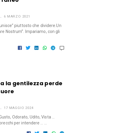
6 MARZO 2021
“unisce” piuttosto che dividere.Un
are Nostrum”. Impariamo, con gli
a la gentilezza perde
cuore
17 MAGGIO 2024
sto, Odorato, Udito, Vista …
orecchi per intendere … …