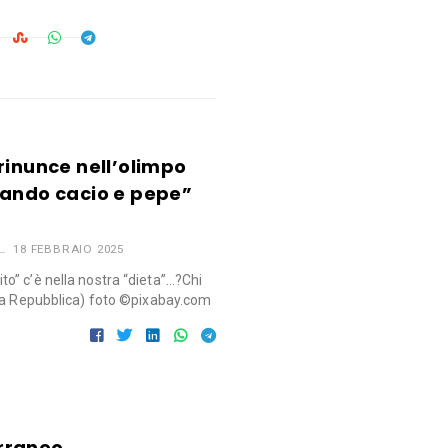
rinunce nell’olimpo
iando cacio e pepe”
18 FEBBRAIO 2025
” c’è nella nostra “dieta”…?Chi
 La Repubblica) foto ©pixabay.com
rraneo