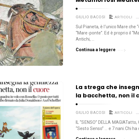
GIULIO BACOSI
ARTICOLI
Sul Pianeta, è l’unico Mare che 
“Mare-ponte”. Ed è proprio il “M
Antichi, …
Continua a leggere
La strega che insegn
la bacchetta, non il 
GIULIO BACOSI
ARTICOLI
IL “SENSO” DELLA MAGIATatto, Gu
“Sesto Senso” … e 7 nani.Chi ha 
Continua a leggere