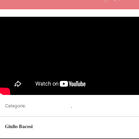
Categorie:
Racconti sull'Invisibile
,
Video
Giulio Bacosi
Torna in alto