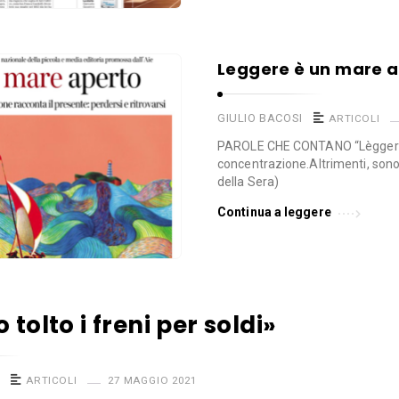
Leggere è un mare 
GIULIO BACOSI
ARTICOLI
PAROLE CHE CONTANO “Lèggere
concentrazione.Altrimenti, sono 
della Sera)
Continua a leggere
tolto i freni per soldi»
ARTICOLI
27 MAGGIO 2021