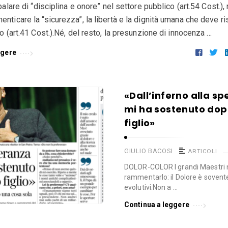
palare di “disciplina e onore” nel settore pubblico (art.54 Cost.)
nticare la “sicurezza”, la libertà e la dignità umana che deve ris
o (art.41 Cost.).Né, del resto, la presunzione di innocenza …
ggere
«Dall’inferno alla sp
mi ha sostenuto dop
figlio»
GIULIO BACOSI
ARTICOLI
DOLOR-COLOR I grandi Maestri n
rammentarlo: il Dolore è sovente 
evolutivi.Non a …
Continua a leggere