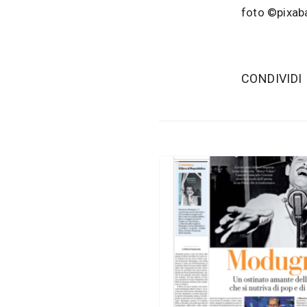
foto ©pixab
‫CONDIVIDI