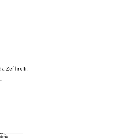
a Zeffirelli,
…