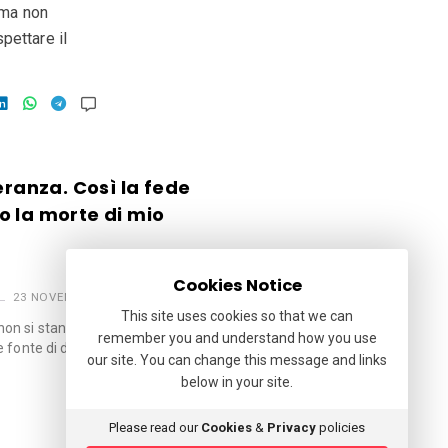
, ma non
pettare il
eranza. Così la fede
o la morte di mio
Cookies Notice
23 NOVEMBRE 2023
This site uses cookies so that we can
on si stancano mai di
remember you and understand how you use
fonte di decisi scatti
our site. You can change this message and links
below in your site.
Please read our
Cookies
&
Privacy
policies