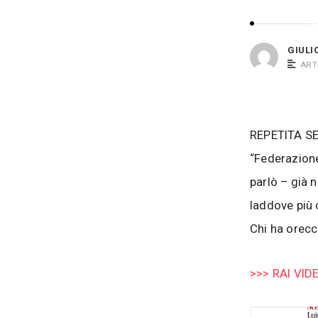
i
s
o
i
B
GIULI
a
ART
c
o
s
REPETITA S
i
“Federazione 
parlò – già 
laddove più 
Chi ha orecc
>>> RAI VID