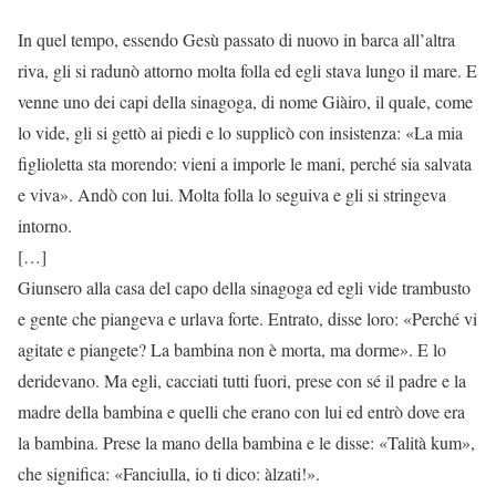
In quel tempo, essendo Gesù passato di nuovo in barca all’altra
riva, gli si radunò attorno molta folla ed egli stava lungo il mare. E
venne uno dei capi della sinagoga, di nome Giàiro, il quale, come
lo vide, gli si gettò ai piedi e lo supplicò con insistenza: «La mia
figlioletta sta morendo: vieni a imporle le mani, perché sia salvata
e viva». Andò con lui. Molta folla lo seguiva e gli si stringeva
intorno.
[…]
Giunsero alla casa del capo della sinagoga ed egli vide trambusto
e gente che piangeva e urlava forte. Entrato, disse loro: «Perché vi
agitate e piangete? La bambina non è morta, ma dorme». E lo
deridevano. Ma egli, cacciati tutti fuori, prese con sé il padre e la
madre della bambina e quelli che erano con lui ed entrò dove era
la bambina. Prese la mano della bambina e le disse: «Talità kum»,
che significa: «Fanciulla, io ti dico: àlzati!».