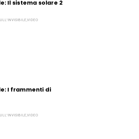
le: Il sistema solare 2
LL'INVISIBILE
,
VIDEO
le: I frammenti di
LL'INVISIBILE
,
VIDEO