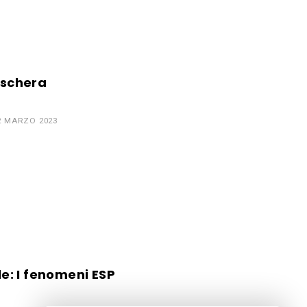
schera
2 MARZO 2023
ile: I fenomeni ESP