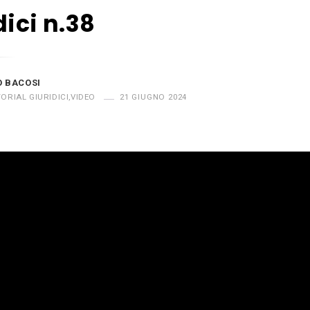
dici n.38
O BACOSI
ORIAL GIURIDICI
,
VIDEO
21 GIUGNO 2024