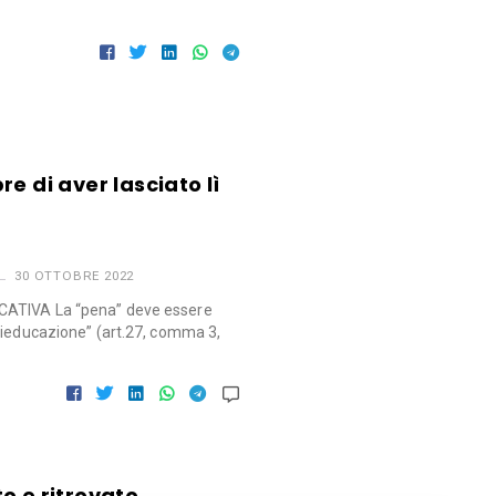
e di aver lasciato lì
30 OTTOBRE 2022
CATIVA La “pena” deve essere
rieducazione” (art.27, comma 3,
o e ritrovato