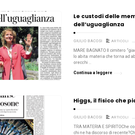
Le custodi delle mem
dell’uguaglianza
GIULIO BACOSI
ARTICOLI
MARE BAGNATO Il cimitero “giac
lo abita: materia che torna ad a
orecchi …
Continua a leggere
Higgs, il fisico che p
GIULIO BACOSI
ARTICOLI
TRA MATERIA E SPIRITOChe cos’è
chi ne ha discorso di recente?Ch