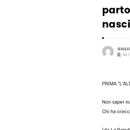
i
s
parto
o
i
B
nasci
a
c
o
s
GIULI
ART
i
PRIMA “L’AL
Non saper nu
Chi ha orecc
(da La Repub