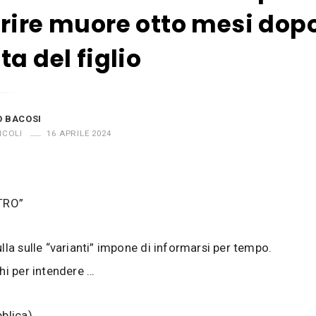
rire muore otto mesi dopo
ta del figlio
O BACOSI
ICOLI
16 APRILE 2024
TRO”
lla sulle “varianti” impone di informarsi per tempo.
hi per intendere …
blica)