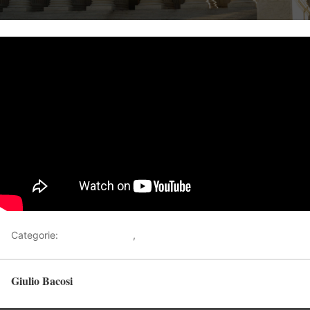
Categorie:
Tutorial Giuridici
,
Video
Giulio Bacosi
Torna in alto