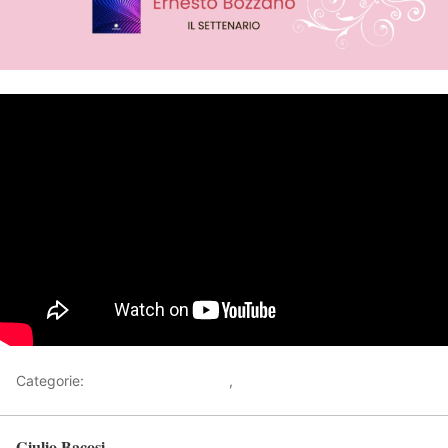
Categorie:
Racconti sull'Invisibile
,
Video
Giulio Bacosi