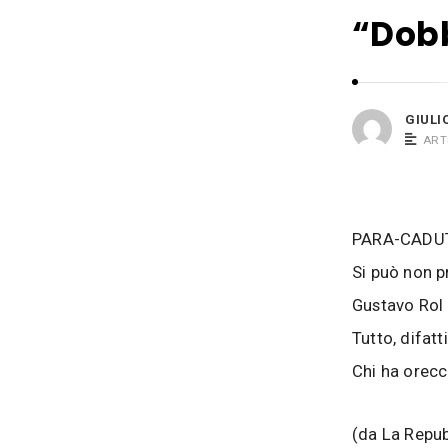
i
s
“Dobb
o
i
B
a
c
GIULI
o
ART
s
i
PARA-CADU
Si può non p
Gustavo Rol 
Tutto, difat
Chi ha orecc
(da La Repub