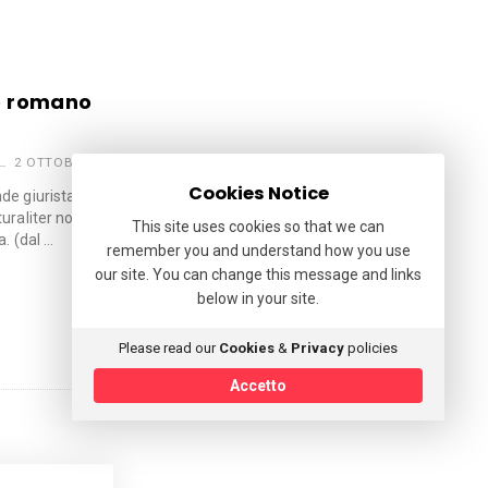
to romano
2 OTTOBRE 2024
Cookies Notice
e giurista; eppure, sollecitò
uraliter non abrogabile: quale?Chi
This site uses cookies so that we can
. (dal …
remember you and understand how you use
our site. You can change this message and links
below in your site.
Please read our
Cookies
&
Privacy
policies
Accetto