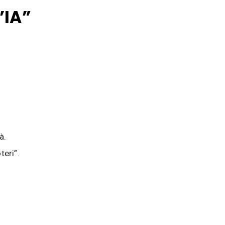
’IA”
à.
teri”.