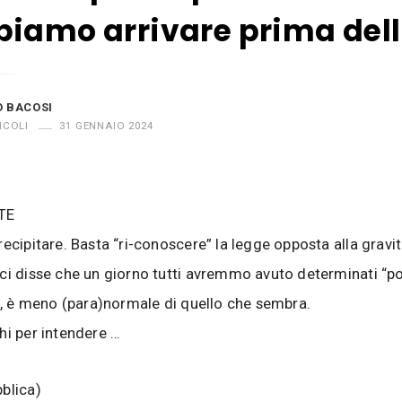
iamo arrivare prima dell
O BACOSI
ICOLI
31 GENNAIO 2024
TE
recipitare. Basta “ri-conoscere” la legge opposta alla gravit
ci disse che un giorno tutti avremmo avuto determinati “po
ti, è meno (para)normale di quello che sembra.
hi per intendere …
blica)