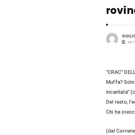
i
s
rovin
o
i
B
a
c
GIULI
o
ART
s
i
“CRAC” DEL
Muffa? Solo
incantata” (
Del resto, l
Chi ha orecc
(dal Corriere