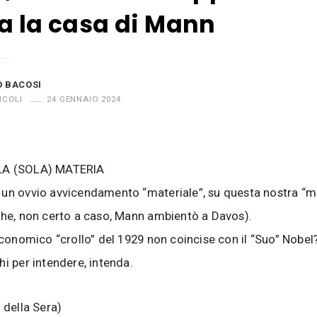
a la casa di Mann
O BACOSI
ICOLI
24 GENNAIO 2024
LA (SOLA) MATERIA
 un ovvio avvicendamento “materiale”, su questa nostra “
che, non certo a caso, Mann ambientò a Davos).
’economico “crollo” del 1929 non coincise con il “Suo” Nobel
hi per intendere, intenda.
 della Sera)