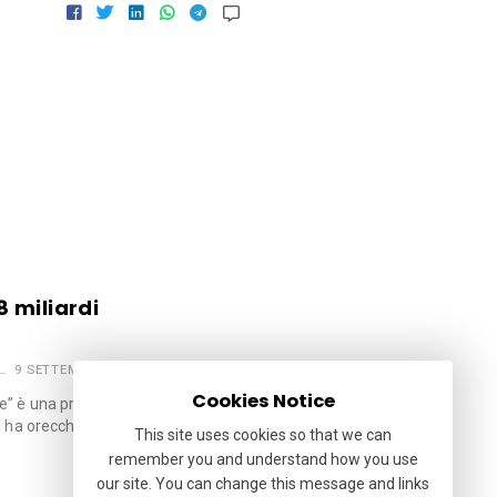
78 miliardi
9 SETTEMBRE 2024
Cookies Notice
e” è una preziosa coordinata per
 ha orecchi per intendere .. …
This site uses cookies so that we can
remember you and understand how you use
our site. You can change this message and links