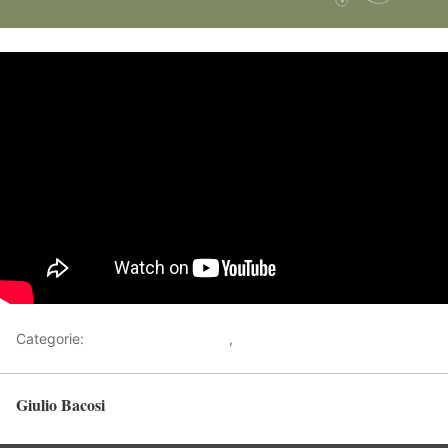
Categorie:
Racconti sull'Invisibile
,
Video
Giulio Bacosi
Torna in alto