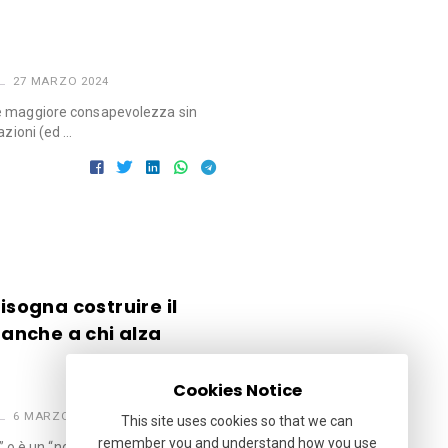
27 MARZO 2024
e maggiore consapevolezza sin
azioni (ed …
bisogna costruire il
e anche a chi alza
Cookies Notice
6 MARZO 2023
This site uses cookies so that we can
remember you and understand how you use
le” o è un “non vivere”.Chiunque può