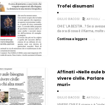
Trofei disumani
GIULIO BACOSI
ARTICOLI
CHI E’ LA BESTIA…? Se si avess
da ora di cosa è il Karma, molte 
Continua a leggere
Affinati «Nelle aule 
vivere civile. Parlar
muri»
GIULIO BACOSI
ARTICOLI
VIVERE CIVILE Il vivere o è “civi