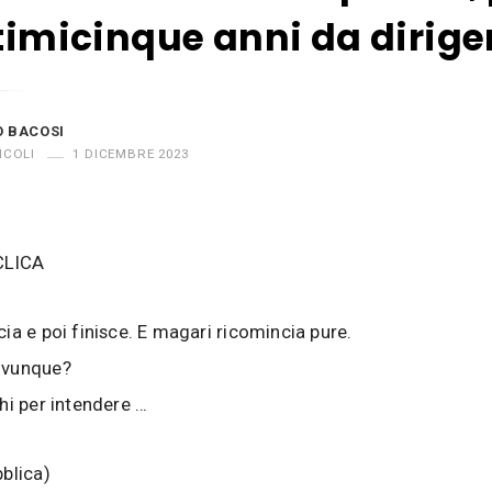
ltimicinque anni da dirige
O BACOSI
ICOLI
1 DICEMBRE 2023
CLICA
ia e poi finisce. E magari ricomincia pure.
ovunque?
hi per intendere …
blica)