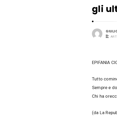
i
s
gli u
o
i
B
a
c
GIULI
o
ART
s
i
EPIFANIA CI
Tutto cominc
Sempre e d
Chi ha orecc
(da La Repub