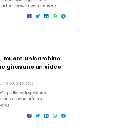
chi ha … orecchi per intendere … …
t, muore un bambino.
he giravano un video
15 GIUGNO 2023
”: quella metropolitana
uno di noi in un’altra
Sera)