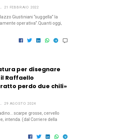
21 FEBBRAIO 2022
lazzo Giustiniani “suggella” la
icamente operativa”.Quanti oggi,
atura per disegnare
il Raffaello
itratto perdo due chili»
29 AGOSTO 2024
adino… scarpe grosse, cervello
, intenda. (dal Corriere della