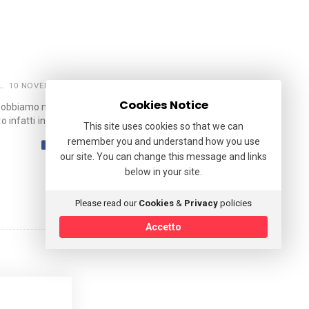
e
10 NOVEMBRE 2021
Cookies Notice
sò.Dobbiamo metterci mano, e anche
o infatti in …
This site uses cookies so that we can
remember you and understand how you use
our site. You can change this message and links
below in your site.
Please read our
Cookies
&
Privacy
policies
Accetto