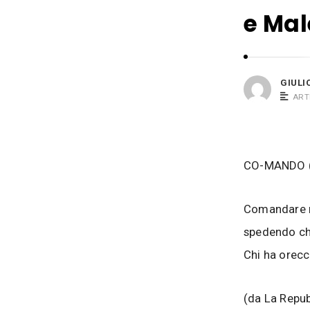
i
s
e Mal
o
i
B
a
c
GIULI
o
ART
s
i
CO-MANDO 
Comandare re
spedendo chi
Chi ha orecc
(da La Repub