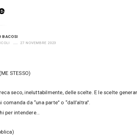
e
O BACOSI
ICOLI
27 NOVEMBRE 2023
(ME STESSO)
ca seco, ineluttabilmente, delle scelte. E le scelte gener
 comanda da “una parte” o “dall’altra”.
hi per intendere…
blica)