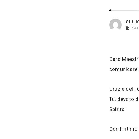
i
s
o
i
B
GIULI
a
ART
c
o
s
Caro Maestro
i
comunicare 
Grazie del T
Tu, devoto d
Spirito.
Con l’intimo