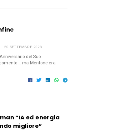
nfine
20 SETTEMBRE 2023
Anniversario del Suo
’argomento … ma Mentone era
ltman “IA ed energia
ondo migliore”