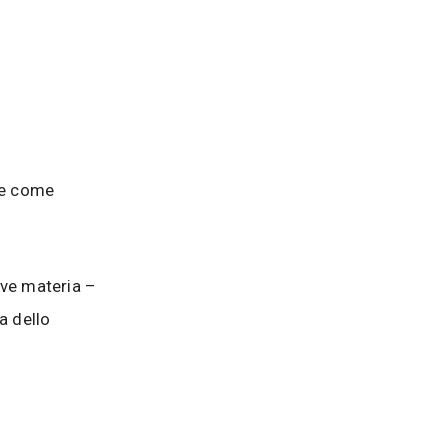
ene come
eve materia –
a dello