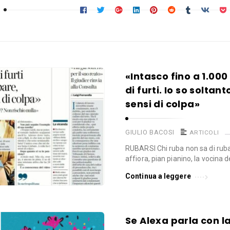
«Intasco fino a 1.000
di furti. Io so soltan
sensi di colpa»
GIULIO BACOSI
ARTICOLI
RUBARSI Chi ruba non sa di rub
affiora, pian pianino, la vocina d
Continua a leggere
Se Alexa parla con l