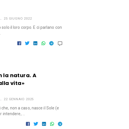
25 GIUGNO 2022
solo il loro corpo. E ci parlano con
…
 la natura. A
lla vita»
22 GENNAIO 2025
che, non a caso, nasce il Sole (e
er intendere, …