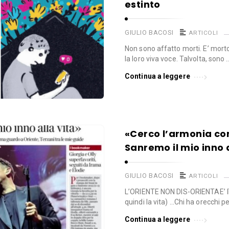
estinto
GIULIO BACOSI
ARTICOLI
Non sono affatto morti. E’ morto 
la loro viva voce. Talvolta, sono 
Continua a leggere
«Cerco l’armonia con
Sanremo il mio inno a
GIULIO BACOSI
ARTICOLI
L’ORIENTE NON DIS-ORIENTAE’ lì 
quindi la vita) …Chi ha orecchi p
Continua a leggere