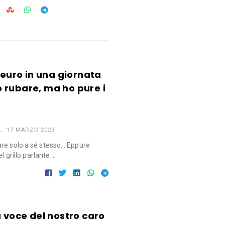
 euro in una giornata
to rubare, ma ho pure i
17 MARZO 2023
are solo a sé stesso… Eppure
el grillo parlante …
a voce del nostro caro