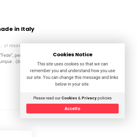
ade in Italy
27 FEBBRAIO 2023
Cookies Notice
Fede”, per chi conosce greco e
unque… (dal Corriere della Sera)
This site uses cookies so that we can
remember you and understand how you use
our site. You can change this message and links
below in your site.
Please read our
Cookies
&
Privacy
policies
Accetto