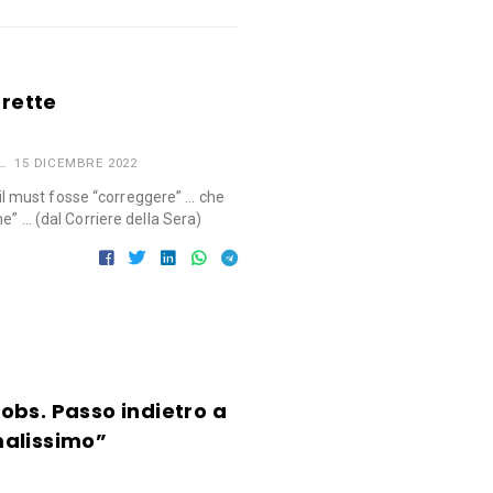
rrette
15 DICEMBRE 2022
must fosse “correggere” … che
e” … (dal Corriere della Sera)
obs. Passo indietro a
malissimo”