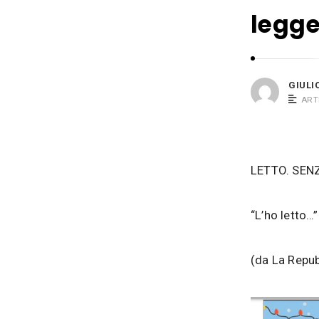
i
s
legge
o
i
B
a
c
GIULI
o
ART
s
i
LETTO. SEN
“L’ho letto…
(da La Repub