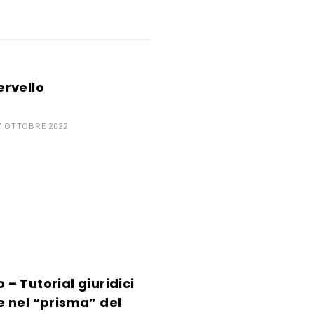
rvello
7 OTTOBRE 2022
o – Tutorial giuridici
le nel “prisma” del