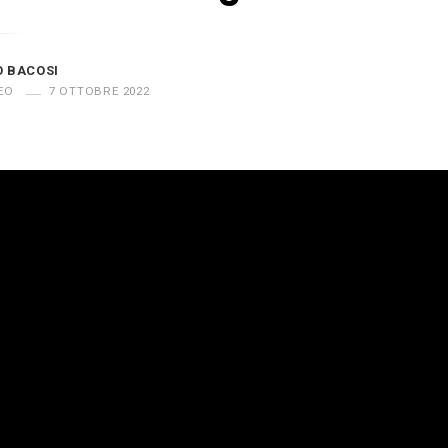
O BACOSI
EO
7 OTTOBRE 2022