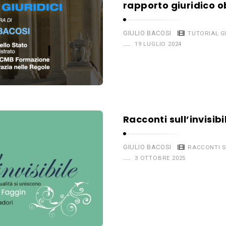
rapporto giuridico o
GIULIO BACOSI
TUTORIAL GI
19 LUGLIO 2024
Racconti sull’invisibil
GIULIO BACOSI
RACCONTI SU
3 OTTOBRE 2025