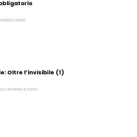
bbligatorio
URIDICI
,
VIDEO
e: Oltre l’invisibile (1)
LL'INVISIBILE
,
VIDEO