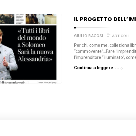
IL PROGETTO DELL’I
GIULIO BACOSI
ARTICOLI
Per chi, come me, colleziona libr
“commovente”…Fare l’imprendito
l’imprenditore “illuminato”, com
Continua a leggere