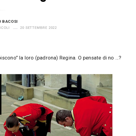
O BACOSI
ICOLI
20 SETTEMBRE 2022
iscono” la loro (padrona) Regina. O pensate di no …?