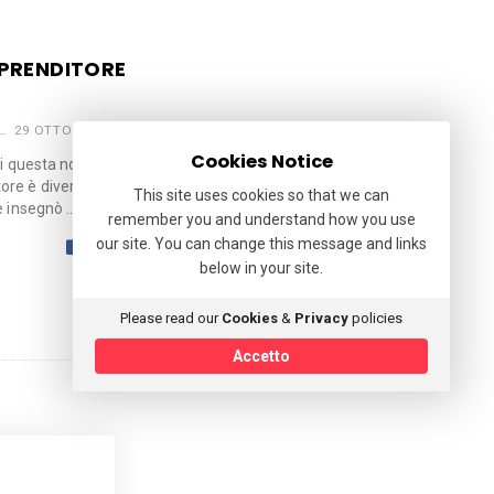
MPRENDITORE
29 OTTOBRE 2021
Cookies Notice
i questa notizia ha del
re è diverso dal fare
This site uses cookies so that we can
e insegnò …
remember you and understand how you use
our site. You can change this message and links
below in your site.
Please read our
Cookies
&
Privacy
policies
Accetto