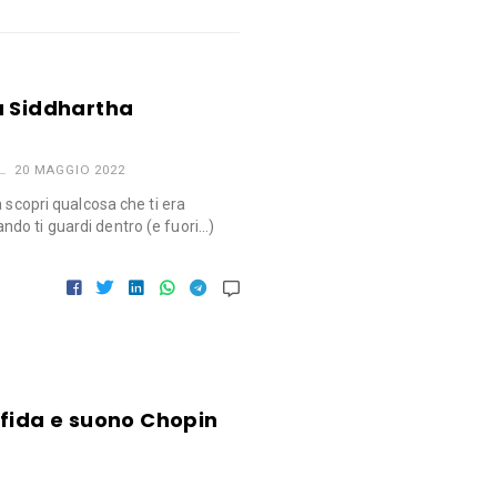
a Siddhartha
20 MAGGIO 2022
a scopri qualcosa che ti era
do ti guardi dentro (e fuori…)
sfida e suono Chopin