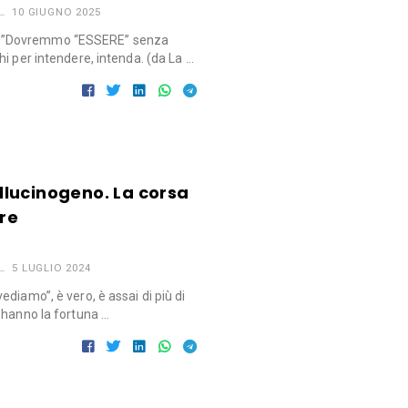
10 GIUGNO 2025
O”Dovremmo “ESSERE” senza
i per intendere, intenda. (da La …
’allucinogeno. La corsa
ire
5 LUGLIO 2024
diamo”, è vero, è assai di più di
 hanno la fortuna …