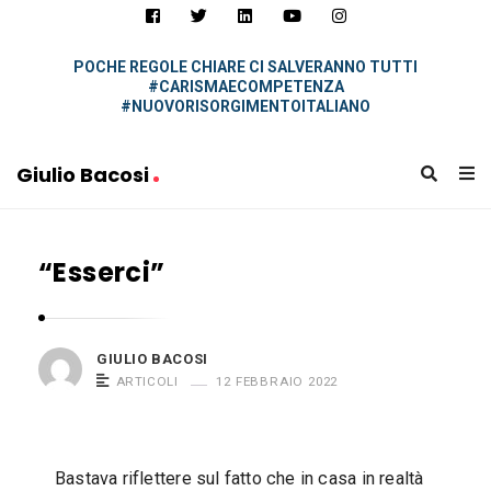
i
u
l
POCHE REGOLE CHIARE CI SALVERANNO TUTTI
#CARISMAECOMPETENZA
i
#NUOVORISORGIMENTOITALIANO
o
B
Giulio Bacosi
a
G
c
i
o
“Esserci”
u
s
l
i
i
o
GIULIO BACOSI
ARTICOLI
12 FEBBRAIO 2022
B
a
c
Bastava riflettere sul fatto che in casa in realtà
o