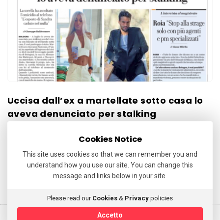
Uccisa dall’ex a martellate sotto casa lo
aveva denunciato per stalking
Cookies Notice
GIULIO BACOSI
ARTICOLI
25 AGOSTO 2022
This site uses cookies so that we can remember you and
Parola a Voi. Ditemi, vi prego, cosa ne pensate…
understand how you use our site. You can change this
Continua a leggere
message and links below in your site.
Please read our
Cookies
&
Privacy
policies
Accetto