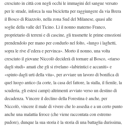
cresciuto in città con negli occhi le immagini del sangue versato
per le strade, inforca la sua bicicletta per raggiungere da via Brera
il Bosco di Riazzolo, nella zona Sud del Milanese, quasi alle
soglie della valle del Ticino. Lì il nonno materno Franco,
proprietario di terreni e di cascine, gli trasmette le prime emozioni
prendendolo per mano per condurlo nel folto, «lungo i laghetti,
sopra le rive d’edera e pervinca». Morto il nonno, una volta
cresciuto il giovane Niccolò deciderà di tornare al Bosco, «riarso
dagli studi» amati che gli si rivelano «labirintici e accaniti» e
«spinto dagli urti della vita», per avviare un lavoro di bonifica di
quel luogo antico (la corte, la casa del fattore, la stalla, il fienile, la
scuderia, gli estesi campi) altrimenti avviato verso un destino di
decadenza. Vincere il declino della Forestina è anche, per
Niccolò, vincere il male di vivere che lo assedia e a un certo punto
anche una malattia feroce (che viene raccontata con estremo
pudore), dunque la sua storia è la storia di una battaglia durissima,