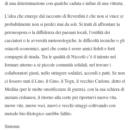
di una determinazione con qualche caduta e infine di una vittoria.
L’idea che emerge dal racconto di Reverdini è che non si vince (e
probabilmente non si perde) mai da soli. Si tratti di affrontare la
peronospora o la diffidenza dei paesani locali, l’ostilità dei
cacciatori o le avversità meteorologiche, le difficoltà tecniche o gli
ostacoli economici, quel che conta è avere amici fedeli e forti
compagni di strada. Tra le qualità di Niccolò c’è il talento nel
formare attorno a sé piccole comunità solidali, nel trovare i
collaboratori giusti, nello stringere sodalizi, accordi e patti. Se non
ci fossero stati il Lino, il Gino, il Togn, il vecchio Carlone, detto el
Medàia (per le molte onorificenze di guerra), con la sua schiera di
anziani cislianesi, il ritorno alla corte per riportarvi nuova vita,
nuove vite, nuove voci, nuovi e vecchi ortaggi coltivando con
metodo bio-filologico sarebbe fallito.
Sintonie