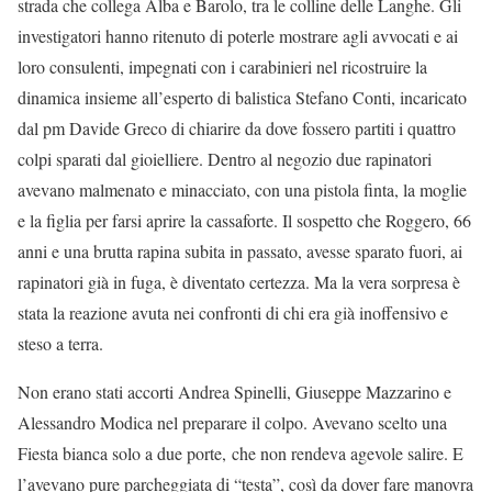
strada che collega Alba e Barolo, tra le colline delle Langhe. Gli
investigatori hanno ritenuto di poterle mostrare agli avvocati e ai
loro consulenti, impegnati con i carabinieri nel ricostruire la
dinamica insieme all’esperto di balistica Stefano Conti, incaricato
dal pm Davide Greco di chiarire da dove fossero partiti i quattro
colpi sparati dal gioielliere. Dentro al negozio due rapinatori
avevano malmenato e minacciato, con una pistola finta, la moglie
e la figlia per farsi aprire la cassaforte. Il sospetto che Roggero, 66
anni e una brutta rapina subita in passato, avesse sparato fuori, ai
rapinatori già in fuga, è diventato certezza. Ma la vera sorpresa è
stata la reazione avuta nei confronti di chi era già inoffensivo e
steso a terra.
Non erano stati accorti Andrea Spinelli, Giuseppe Mazzarino e
Alessandro Modica nel preparare il colpo. Avevano scelto una
Fiesta bianca solo a due porte, che non rendeva agevole salire. E
l’avevano pure parcheggiata di “testa”, così da dover fare manovra