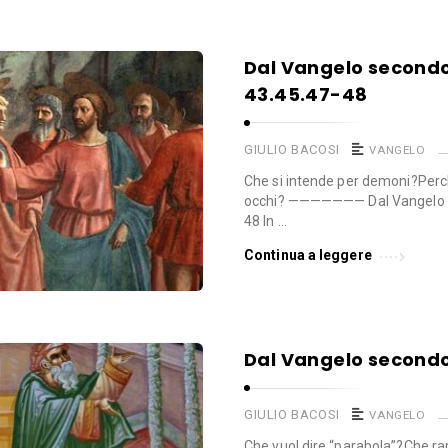
Dal Vangelo secondo
43.45.47-48
GIULIO BACOSI
VANGELO
Che si intende per demoni?⁠Perché
occhi? ——————— Dal Vangelo 
48 In …
Continua a leggere
Dal Vangelo secondo
GIULIO BACOSI
VANGELO
Che vuol dire “parabola”?Che rapp