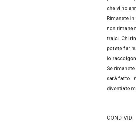
che vi ho an
Rimanete in 
non rimane ne
tralci. Chi r
potete far nu
lo raccolgon
Se rimanete 
sarà fatto. I
diventiate mi
‫CONDIVIDI