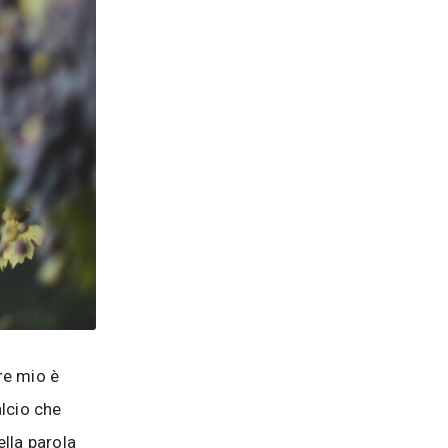
dre mio è
alcio che
ella parola