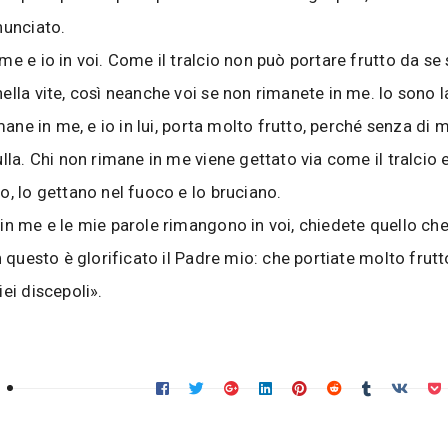
nunciato.
me e io in voi. Come il tralcio non può portare frutto da se
lla vite, così neanche voi se non rimanete in me. Io sono la 
imane in me, e io in lui, porta molto frutto, perché senza di
lla. Chi non rimane in me viene gettato via come il tralcio 
o, lo gettano nel fuoco e lo bruciano.
in me e le mie parole rimangono in voi, chiedete quello che 
n questo è glorificato il Padre mio: che portiate molto frutt
ei discepoli».