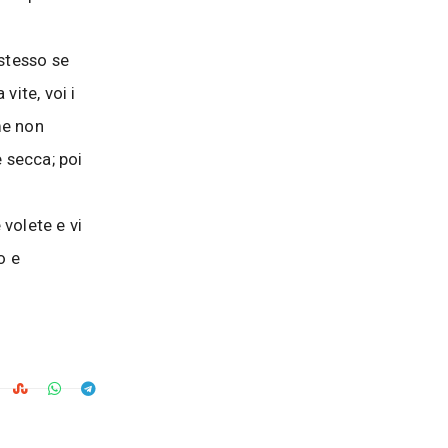
 stesso se
vite, voi i
 me non
e secca; poi
volete e vi
o e