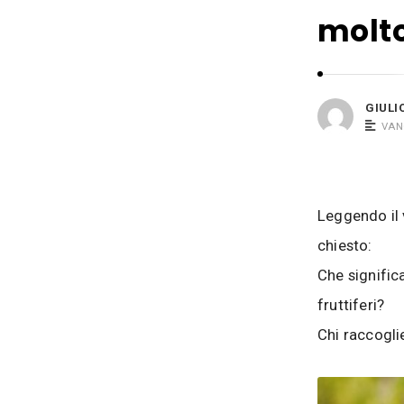
i
s
molto
o
i
B
a
c
GIULI
o
VAN
s
i
Leggendo il 
chiesto:
Che significa 
fruttiferi?
Chi raccoglie