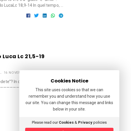
LucaLc 18,9-14 In quel tempo, …
Luca Lc 21,5-19
16 NOVEMBRE 2025
Cookies Notice
edete”? In che senso occorre
————————— Dal Vangelo secondo
This site uses cookies so that we can
remember you and understand how you use
our site. You can change this message and links
below in your site.
Please read our
Cookies
&
Privacy
policies