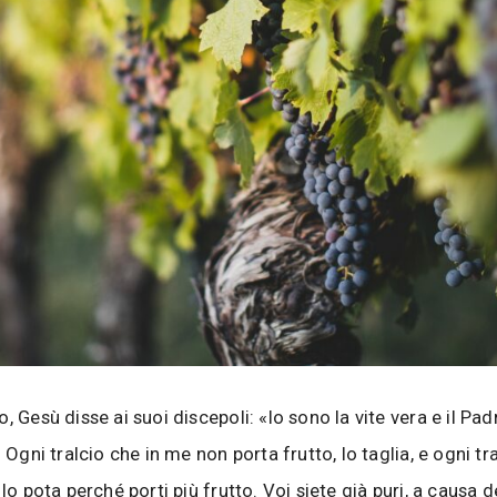
, Gesù disse ai suoi discepoli: «Io sono la vite vera e il Pa
. Ogni tralcio che in me non porta frutto, lo taglia, e ogni tr
 lo pota perché porti più frutto. Voi siete già puri, a causa d