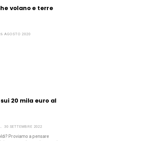
che volano e terre
26 AGOSTO 2020
y sui 20 mila euro al
30 SETTEMBRE 2022
ldi? Proviamo a pensare