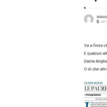
i
s
o
i
B
GIULI
a
ART
c
o
s
Va a finire 
i
E qualcun alt
Dante Alighi
O di che alt