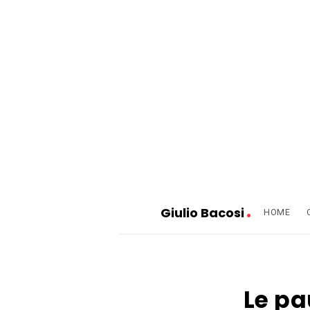
G
i
u
l
i
Giulio Bacosi
HOME
o
G
B
i
a
u
c
Le pa
l
o