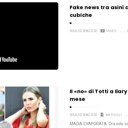
Fake news tra asini 
cubiche
GIULIO BACOSI
VIDEO
Il «no» di Totti a Ilar
mese
GIULIO BACOSI
ARTICOLI
MAGIA EVAPORATA. Ora solo so