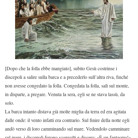
[Dopo che la folla ebbe mangiato], subito Gesù costrinse i
discepoli a salire sulla barca e a precederlo sull’altra riva, finché
non avesse congedato la folla. Congedata la folla, salì sul monte,
in disparte, a pregare. Venuta la sera, egli se ne stava lassù, da
solo.
La barca intanto distava già molte miglia da terra ed era agitata
dalle onde: il vento infatti era contrario. Sul finire della notte egli
andò verso di loro camminando sul mare. Vedendolo camminare
sul mare, i discepoli furono sconvolti e dissero: «È un fantasma!»