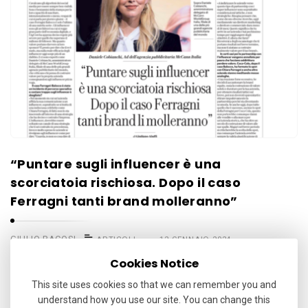
“Puntare sugli influencer è una
scorciatoia rischiosa. Dopo il caso
Ferragni tanti brand molleranno”
GIULIO BACOSI
ARTICOLI
12 GENNAIO 2024
TAGLIA E CUCIDevo ancora conoscere una “scorciatoia” che non
Cookies Notice
sia rischiosa.I Maestri ci invitano, piuttosto, ad un costante,
This site uses cookies so that we can remember you and
consapevole sforzo.Chi …
understand how you use our site. You can change this