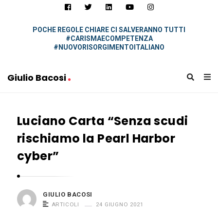
i
u
l
POCHE REGOLE CHIARE CI SALVERANNO TUTTI
#CARISMAECOMPETENZA
i
#NUOVORISORGIMENTOITALIANO
o
B
Giulio Bacosi
a
G
c
i
o
Luciano Carta “Senza scudi
u
s
l
rischiamo la Pearl Harbor
i
i
cyber”
o
B
a
GIULIO BACOSI
c
ARTICOLI
24 GIUGNO 2021
o